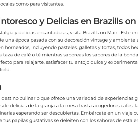
ntoresco y Delicias en Brazills o
talgia y delicias encantadoras, visita Brazills on Main. Este e
 de una época pasada con su decoración vintage y ambiente 
n horneados, incluyendo pasteles, galletas y tortas, todos h
taza de café o té mientras saboreas los sabores de la bondad
rfecto para relajarte, satisfacer tu antojo dulce y experiment
ield.
n
n destino culinario que ofrece una variedad de experiencias
esde delicias de la granja a la mesa hasta acogedores cafés, l
linarias esperando ser descubiertas. Embárcate en un viaje cu
e tus papilas gustativas se deleiten con los sabores de esta 