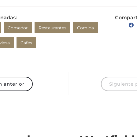
onadas:
Comparte
Comedor
Restaurantes
Comida
 Mesa
Cafés
 anterior
Siguiente 
 para hacer en Westfield