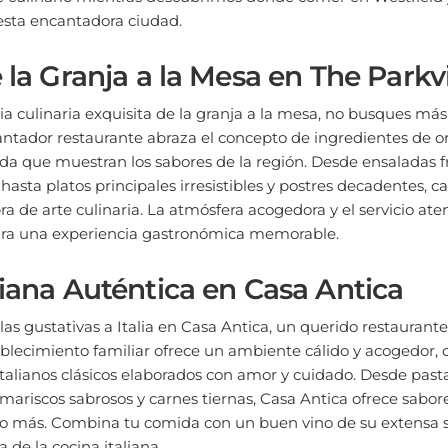
 esta encantadora ciudad.
e la Granja a la Mesa en The Park
a culinaria exquisita de la granja a la mesa, no busques más
ntador restaurante abraza el concepto de ingredientes de or
 que muestran los sabores de la región. Desde ensaladas fr
hasta platos principales irresistibles y postres decadentes, c
a de arte culinaria. La atmósfera acogedora y el servicio ate
para una experiencia gastronómica memorable.
liana Auténtica en Casa Antica
las gustativas a Italia en Casa Antica, un querido restaurante
tablecimiento familiar ofrece un ambiente cálido y acogedor
 italianos clásicos elaborados con amor y cuidado. Desde past
 mariscos sabrosos y carnes tiernas, Casa Antica ofrece sabo
o más. Combina tu comida con un buen vino de su extensa s
 de la cocina italiana.