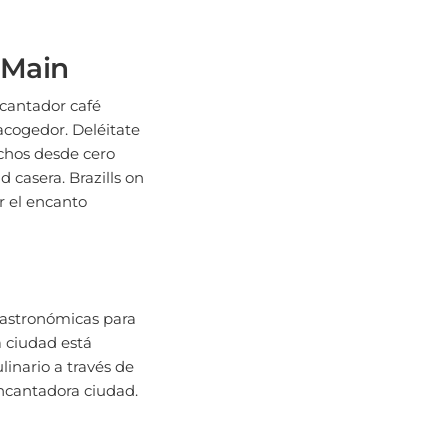
n Main
ncantador café
acogedor. Deléitate
echos desde cero
 casera. Brazills on
ar el encanto
 gastronómicas para
a ciudad está
linario a través de
encantadora ciudad.