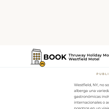
Home
Guía Westfield
Dónde
Culi
PUBL
Westfield, NY, no so
alberga una varied
gastronómicas inolv
internacionales o a
nosotros en un via