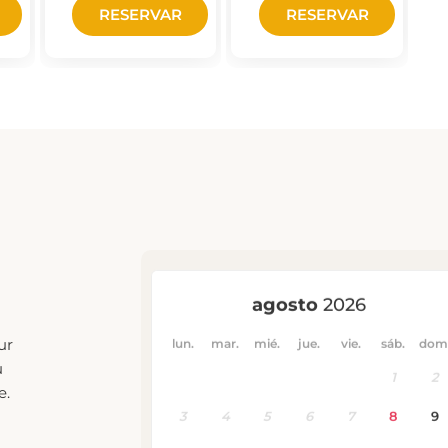
ur
u
e.