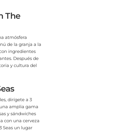
n The
na atmósfera
ú de la granja a la
 con ingredientes
dantes. Después de
oria y cultura del
Seas
s, dirígete a 3
n una amplia gama
osas y sándwiches
da con una cerveza
3 Seas un lugar