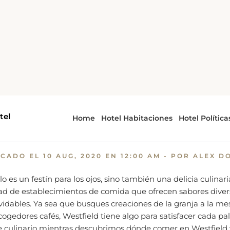
Dónde Comer en Westfield, NY. Un Viaje Culinario a Través de
 Comer en Westfield, NY. Un
nario a Través de Delicias Lo
ICADO EL
10 AUG, 2020 EN 12:00 AM
- POR ALEX D
lo es un festín para los ojos, sino también una delicia culinar
ad de establecimientos de comida que ofrecen sabores diver
idables. Ya sea que busques creaciones de la granja a la me
cogedores cafés, Westfield tiene algo para satisfacer cada pa
je culinario mientras descubrimos dónde comer en Westfield