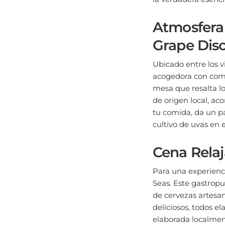
Atmosfera
Grape Dis
Ubicado entre los 
acogedora con comi
mesa que resalta lo
de origen local, a
tu comida, da un pa
cultivo de uvas en e
Cena Relaj
Para una experienci
Seas. Este gastrop
de cervezas artesan
deliciosos, todos e
elaborada localmen
favorito tanto para 