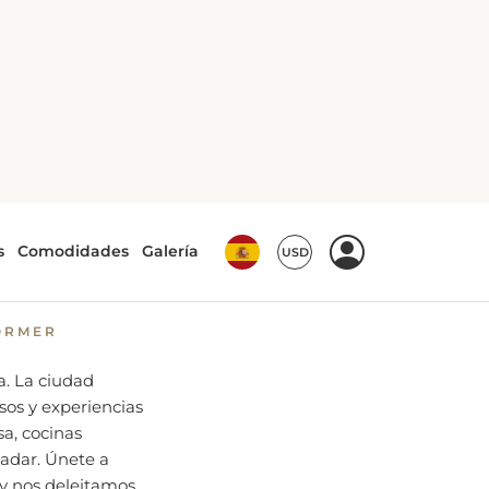
 Delicias Locales
 Viaje
cales
ORMER
ia. La ciudad
sos y experiencias
sa, cocinas
ladar. Únete a
 y nos deleitamos