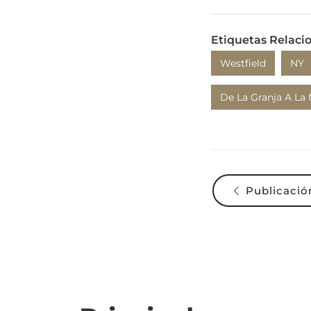
Etiquetas Relaci
Westfield
NY
De La Granja A La
Publicación
Principales cosas