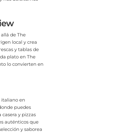
view
 allá de The
igen local y crea
escas y tablas de
ada plato en The
nto lo convierten en
 italiano en
, donde puedes
a casera y pizzas
res auténticos que
elección y saborea