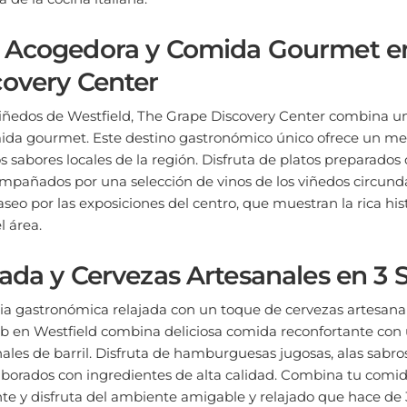
 Acogedora y Comida Gourmet e
covery Center
viñedos de Westfield, The Grape Discovery Center combina u
da gourmet. Este destino gastronómico único ofrece un men
s sabores locales de la región. Disfruta de platos preparados
compañados por una selección de vinos de los viñedos circun
seo por las exposiciones del centro, que muestran la rica hist
l área.
ada y Cervezas Artesanales en 3 
a gastronómica relajada con un toque de cervezas artesanale
ub en Westfield combina deliciosa comida reconfortante co
ales de barril. Disfruta de hamburguesas jugosas, alas sabr
laborados con ingredientes de alta calidad. Combina tu comi
te y disfruta del ambiente amigable y relajado que hace de 
locales como para visitantes.