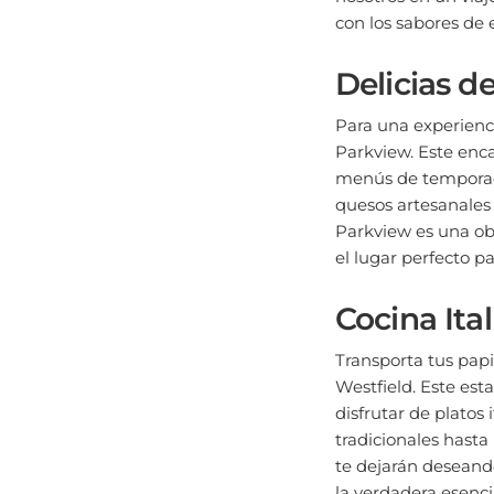
con los sabores de
Delicias d
Para una experienci
Parkview. Este enca
menús de temporada
quesos artesanales 
Parkview es una obr
el lugar perfecto 
Cocina Ita
Transporta tus papi
Westfield. Este es
disfrutar de platos
tradicionales hasta
te dejarán deseand
la verdadera esencia